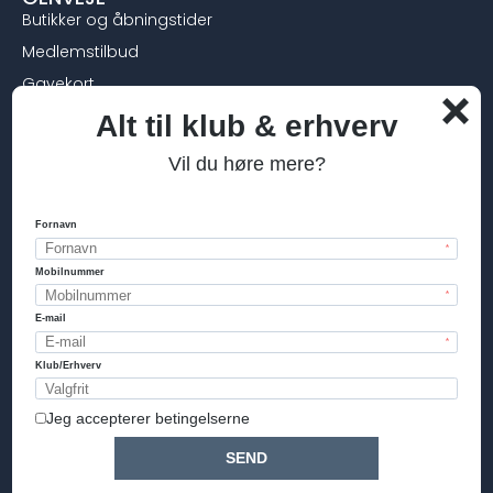
Butikker og åbningstider
Medlemstilbud
Gavekort
Byttepolitik
Persondata
Om cookies