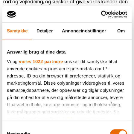
råd og vejledning, og ønsker at give vores kunder den
bedste oplevelse i butikken.
Vi har i butikken en lang række forskellige mærker –
hvor kvaliteten er høj og priserne rimelige.
Samtykke
Detaljer
Annonceindstillinger
Om
Derudover tilbyder vi, i
Sportigan Hedensted
også at
iklæde de lokale sportsforeninger, og har en række
Ansvarlig brug af dine data
større og mindre samarbejder – og ønsker hele tiden
Vi og
vores 1022 partnere
ønsker dit samtykke til at
at tilføje flere hertil.
anvende cookies og indsamle persondata om IP-
Men vi er ikke blot kun leverandør af sportstøj, men
adresse, ID og din browser til præferencer, statistik og
har også et stort sortiment af profiltøj, arbejdstøj og
marketingformål. Disse oplysninger videregives til vores
firmagaver som vi kan levere til dig og din virksomhed.
samarbejdspartnere, der opbevarer og tilgår oplysninger
på din enhed for at vise dig målrettede annoncer, levere
Vi kan altså hjælpe Jer som kunde, såvel privat som
tilpasset indhold, foretage annonce- og indholdsmåling,
erhverv med at skræddersy den helt rigtige løsning
lave målgruppeundersøgelser og udvikle tjenester. Se
for Jer.
mere information under
indstillinger
og i vores
persondatapolitik. Du kan altid trække dit samtykke
S
Så tvivl ikke, henvend Jer endelig i butikken til en
tilbage eller ændre indstillinger fra vores
Nødvendig