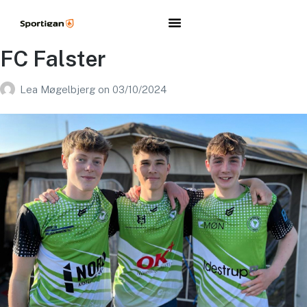
FC Falster
Lea Møgelbjerg
on
03/10/2024