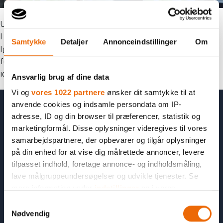
Unge skaber fodboldklub, hvor hygge trumfer resultater
I 2022 vandt Mads, Malthe og Daniel DGI-prisen Årets
Samtykke
Detaljer
Annonceindstillinger
Om
Igangsætter, som hylder unge, der af eget initiativ har
formået at engagere andre unge mellem 15-24 år i en
idrætsforening.
Ansvarlig brug af dine data
Vi og
vores 1022 partnere
ønsker dit samtykke til at
anvende cookies og indsamle persondata om IP-
adresse, ID og din browser til præferencer, statistik og
marketingformål. Disse oplysninger videregives til vores
KONTAKT
samarbejdspartnere, der opbevarer og tilgår oplysninger
Kædekontor
på din enhed for at vise dig målrettede annoncer, levere
Skærskovgårdsvej 7
tilpasset indhold, foretage annonce- og indholdsmåling,
8600 Silkeborg
Telefon: +45 3021 3880
lave målgruppeundersøgelser og udvikle tjenester. Se
mere information under
indstillinger
og i vores
CVR: 13 82 46 06
persondatapolitik. Du kan altid trække dit samtykke
S
tilbage eller ændre indstillinger fra vores
Nødvendig
a