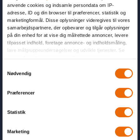
anvende cookies og indsamle persondata om IP-
adresse, ID og din browser til præferencer, statistik og
marketingformål. Disse oplysninger videregives til vores
samarbejdspartnere, der opbevarer og tilgår oplysninger
på din enhed for at vise dig målrettede annoncer, levere
tilpasset indhold, foretage annonce- og indholdsmåling,
OM SPORTIGAN
Om Sportigan
lave målgruppeundersøgelser og udvikle tjenester. Se
mere information under
indstillinger
og i vores
Den Store Klubpris
persondatapolitik. Du kan altid trække dit samtykke
S
Klub
tilbage eller ændre indstillinger fra vores
Nødvendig
a
Erhverv
"Cookiedeklaration", eller ved at trykke på "Privacy
m
Bliv en Sportigan butik
trigger" ikonet.
t
Præferencer
Bliv elev i Sportigan
y
Hvis du tillader det, vil vi også gerne:
k
FAQ
Indsamle præcise oplysninger om din placering,
k
Statistik
Kundeservice
der kan være nøjagtig inden for få meter
e
Klub Sportigan
Identificere din enhed baseret på en scanning af
v
Marketing
Øvrige spørgsmål
dens unikke karakteristika (fingerprinting)
a