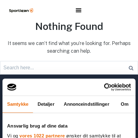
Nothing Found
It seems we can’t find what you’re looking for. Perhaps
searching can help.
KONTAKT
Samtykke
Detaljer
Annonceindstillinger
Om
Kædekontor
Skærskovgårdsvej 7
8600 Silkeborg
Ansvarlig brug af dine data
Telefon: +45 3021 3880
Vi og
vores 1022 partnere
ønsker dit samtykke til at
CVR: 13 82 46 06